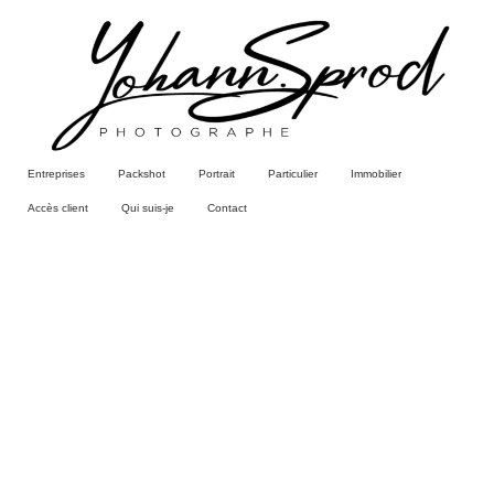
Entreprises
Packshot
Portrait
Particulier
Immobilier
Accès client
Qui suis-je
Contact