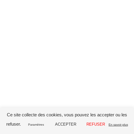
Entreprises
Particulier
Immobilier
Accès client
Qui suis-je
Ce site collecte des cookies, vous pouvez les accepter ou les
Contact
refuser.
ACCEPTER
REFUSER
Paramètres
En savoir plus